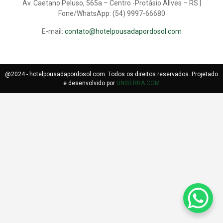
Av. Caetano Peluso, 565a – Centro -Protásio Allves – RS |
Fone/WhatsApp: (54) 9997-66680
E-mail:
contato@hotelpousadapordosol.com
@2024 - hotelpousadapordosol.com. Todos os direitos reservados. Projetado
e desenvolvido por
UNISERRA.COM